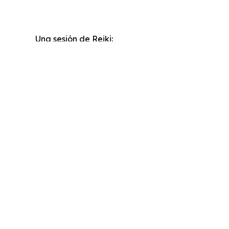
4. Reiki como h
Una sesión de Reiki:
baja actividad mental
equilibra hemisferios
limpia ruido energético
relaja el sistema nervioso
despierta claridad
El silencio después de Reiki es una de las exper