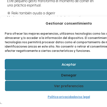
Este pequeño gesto transforma el momento de comer en
una práctica espiritual.
🌞 Reiki también ayuda a digerir
Muchas veces comemos con ansiedad, sin masticar, o
mientras pensamos en mil cosas. Luego, vienen los
Gestionar consentimiento
malestares o la culpa.
Unos minutos de Reiki en el plexo solar antes o después de
Para ofrecer las mejores experiencias, utilizamos tecnologías como las
comer pueden ayudarte a:
almacenar y/o acceder a la información del dispositivo. El consentimien
tecnologías nos permitirá procesar datos como el comportamiento de 
Relajar el sistema digestivo
identificaciones únicas en este sitio. No consentir o retirar el consentim
afectar negativamente a ciertas características y funciones.
Conectar con la sensación de saciedad
Liberarte de la necesidad de controlar
Aceptar
💔 ¿Y si hay culpa, juicios o desorden alimenticio?
El Reiki puede acompañarte en la sanación de patrones
Denegar
dolorosos relacionados con la alimentación.
Trabajar los chakras del vientre, el plexo y el corazón te
Ver preferencias
ayudará a escuchar tu cuerpo con más amor y menos
exigencia.
Política privacidad
aviso legal
El Reiki no reemplaza un proceso terapéutico, pero puede
complementarlo con suavidad y conexión interna.