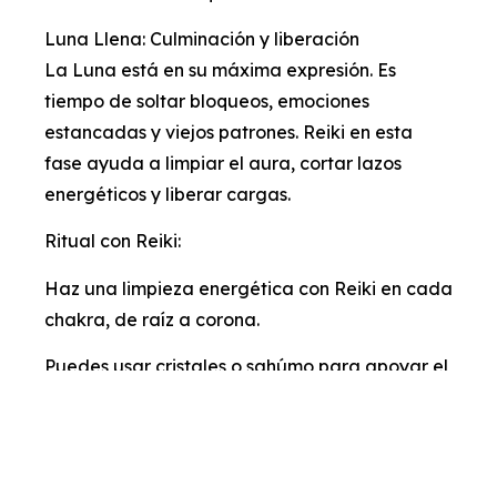
Luna Llena: Culminación y liberación
La Luna está en su máxima expresión. Es
tiempo de soltar bloqueos, emociones
estancadas y viejos patrones. Reiki en esta
fase ayuda a limpiar el aura, cortar lazos
energéticos y liberar cargas.
Ritual con Reiki:
Haz una limpieza energética con Reiki en cada
chakra, de raíz a corona.
Puedes usar cristales o sahúmo para apoyar el
proceso.
Visualiza cómo una luz blanca te rodea y se
lleva todo lo que ya no vibra contigo.