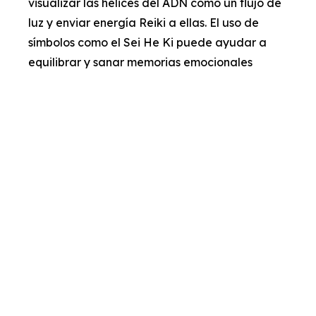
visualizar las hélices del ADN como un flujo de
luz y enviar energía Reiki a ellas. El uso de
símbolos como el Sei He Ki puede ayudar a
equilibrar y sanar memorias emocionales
almacenadas en el ADN.
Liberación de Energías Kármicas:
Para trabajar con el karma, se puede emplear
el símbolo Hon Sha Ze Sho Nen para enviar
energía a través del tiempo y espacio. Esto
facilita la sanación de eventos pasados,
patrones kármicos y conexiones ancestrales.